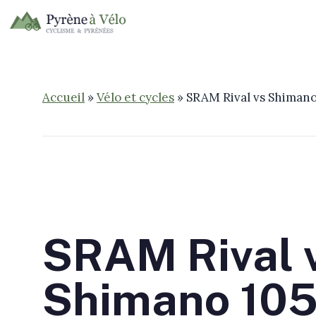
Aller
au
contenu
Accueil
»
Vélo et cycles
»
SRAM Rival vs Shimano 
SRAM Rival 
Shimano 105 