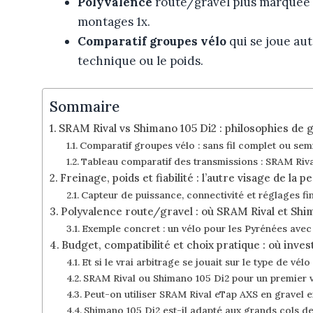
Polyvalence
route/gravel plus marquée 
montages 1x.
Comparatif groupes vélo
qui se joue aut
technique ou le poids.
Sommaire
SRAM Rival vs Shimano 105 Di2 : philosophies de 
Comparatif groupes vélo : sans fil complet ou semi-
Tableau comparatif des transmissions : SRAM Riv
Freinage, poids et fiabilité : l’autre visage de la
Capteur de puissance, connectivité et réglages fi
Polyvalence route/gravel : où SRAM Rival et Shi
Exemple concret : un vélo pour les Pyrénées avec
Budget, compatibilité et choix pratique : où inv
Et si le vrai arbitrage se jouait sur le type de vél
SRAM Rival ou Shimano 105 Di2 pour un premier v
Peut-on utiliser SRAM Rival eTap AXS en gravel e
Shimano 105 Di2 est-il adapté aux grands cols d