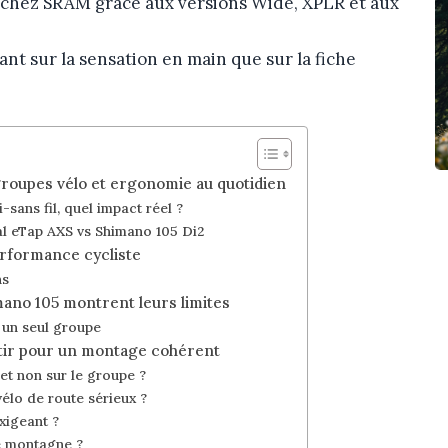
chez SRAM grâce aux versions Wide, XPLR et aux
ant sur la sensation en main que sur la fiche
groupes vélo et ergonomie au quotidien
sans fil, quel impact réel ?
al eTap AXS vs Shimano 105 Di2
 performance cycliste
ns
mano 105 montrent leurs limites
 un seul groupe
estir pour un montage cohérent
o et non sur le groupe ?
élo de route sérieux ?
xigeant ?
e montagne ?