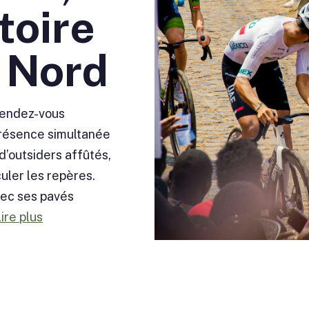
toire
u Nord
rendez-vous
 présence simultanée
d’outsiders affûtés,
culer les repères.
vec ses pavés
ire plus