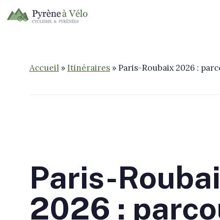
Aller
au
contenu
Accueil
»
Itinéraires
»
Paris-Roubaix 2026 : parco
Paris-Rouba
2026 : parco