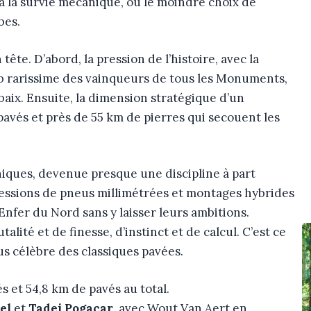
 à la survie mécanique, où le moindre choix de
bes.
n tête. D’abord, la pression de l’histoire, avec la
ub rarissime des vainqueurs de tous les Monuments,
baix. Ensuite, la dimension stratégique d’un
avés et près de 55 km de pierres qui secouent les
hniques, devenue presque une discipline à part
pressions de pneus millimétrées et montages hybrides
Enfer du Nord sans y laisser leurs ambitions.
alité et de finesse, d’instinct et de calcul. C’est ce
plus célèbre des classiques pavées.
 et 54,8 km de pavés au total.
el
et
Tadej Pogacar
, avec Wout Van Aert en