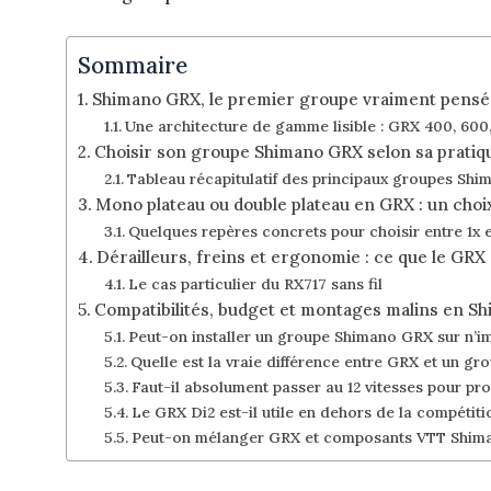
Sommaire
Shimano GRX, le premier groupe vraiment pensé 
Une architecture de gamme lisible : GRX 400, 600,
Choisir son groupe Shimano GRX selon sa pratiq
Tableau récapitulatif des principaux groupes Sh
Mono plateau ou double plateau en GRX : un choi
Quelques repères concrets pour choisir entre 1x e
Dérailleurs, freins et ergonomie : ce que le GRX
Le cas particulier du RX717 sans fil
Compatibilités, budget et montages malins en S
Peut-on installer un groupe Shimano GRX sur n’im
Quelle est la vraie différence entre GRX et un gr
Faut-il absolument passer au 12 vitesses pour pro
Le GRX Di2 est-il utile en dehors de la compétiti
Peut-on mélanger GRX et composants VTT Shim