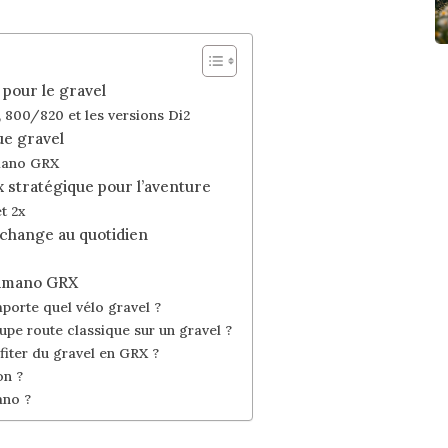
pour le gravel
 800/820 et les versions Di2
ue gravel
imano GRX
x stratégique pour l’aventure
t 2x
 change au quotidien
himano GRX
porte quel vélo gravel ?
oupe route classique sur un gravel ?
fiter du gravel en GRX ?
on ?
ano ?