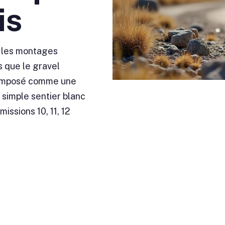
is
: les montages
s que le gravel
t imposé comme une
 simple sentier blanc
ssions 10, 11, 12