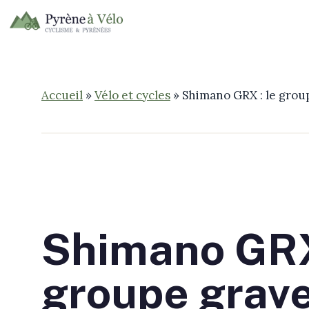
Aller
au
contenu
Accueil
»
Vélo et cycles
»
Shimano GRX : le group
Shimano GRX
groupe grave